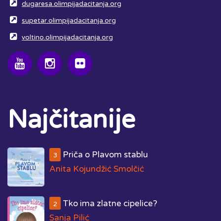
dugaresa.olimpijadacitanja.org
supetar.olimpijadacitanja.org
voltino.olimpijadacitanja.org
Najčitanije
Priča o Plavom stablu
3
Anita Kojundžić Smolčić
Tko ima zlatne cipelice?
2
Sanja Pilić