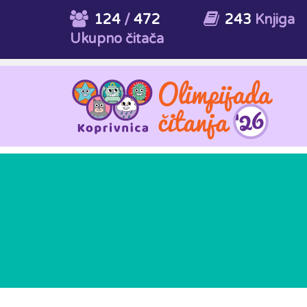
124
/
472
243
Knjiga
Ukupno čitača