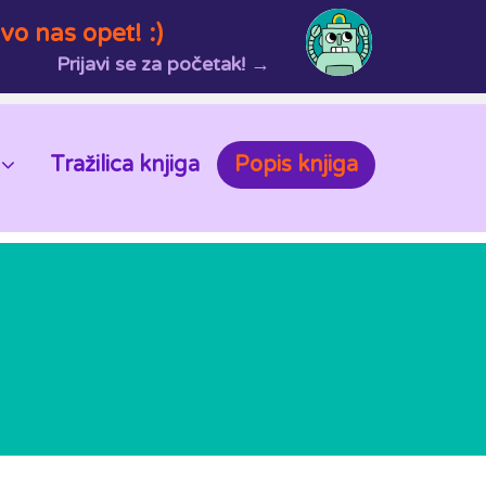
vo nas opet! :)
Prijavi se za početak! →
Tražilica knjiga
Popis knjiga