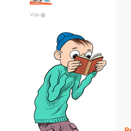
Više
Re