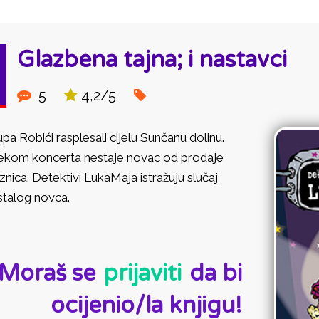
Glazbena tajna; i nastavci
5
4,2/5
pa Robići rasplesali cijelu Sunčanu dolinu.
jekom koncerta nestaje novac od prodaje
znica. Detektivi LukaMaja istražuju slučaj
stalog novca.
D:
Moraš se
prijaviti
da bi
ocijenio/la knjigu!