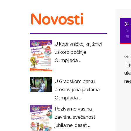
Novosti
31
3
'25
U koprivničkoj knjižnici
uskoro počinje
Gru
Olimpijada ...
Ti
ula
ne
U Gradskom parku
proslavljena jubilarna
I
Olimpijada ...
Pozivamo vas na
završnu svečanost
jubilarne, deset ...