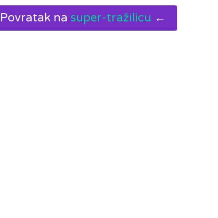
Povratak na
super-tražilicu
←