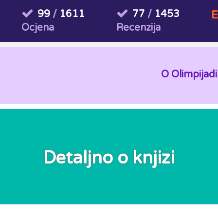
99
/
1611
77
/
1453
E
Ocjena
Recenzija
O Olimpijadi
Detaljno o knjizi