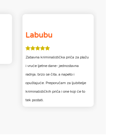
Labubu
Nonchi
Zabavna kriminalistička priča za plažu
i vruće ljetne dane- jednostavna
radnja, brzo se čita, a napeto i
opuštajuće. Preporučam za ljubitelje
kriminalističkih priča i one koji će to
tek postati.