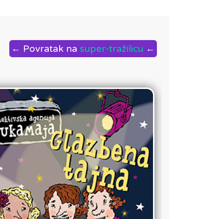
← Povratak na
super-tražilicu
←