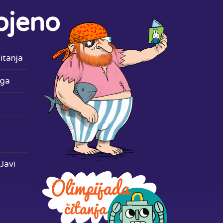
ojeno
itanja
iga
Javi