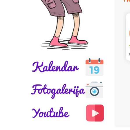
Maša
FORA ALI I MALO DOSADNO .