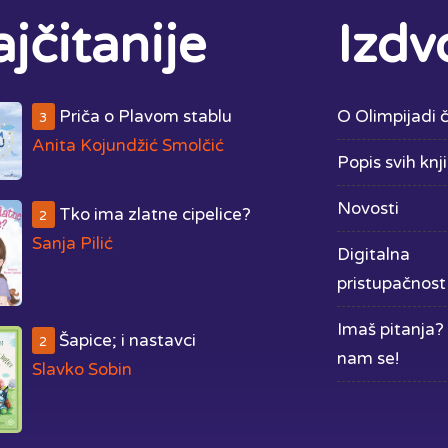
jčitanije
Izdv
Priča o Plavom stablu
O Olimpijadi č
3
Anita Kojundžić Smolčić
Popis svih knj
Novosti
Tko ima zlatne cipelice?
2
Sanja Pilić
Digitalna
pristupačnost
Imaš pitanja? 
Šapice; i nastavci
2
nam se!
Slavko Sobin