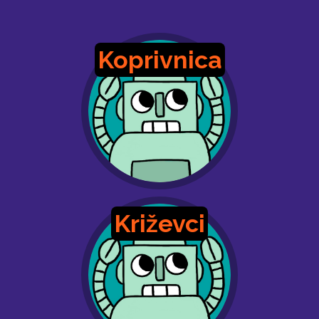
Koprivnica
Križevci