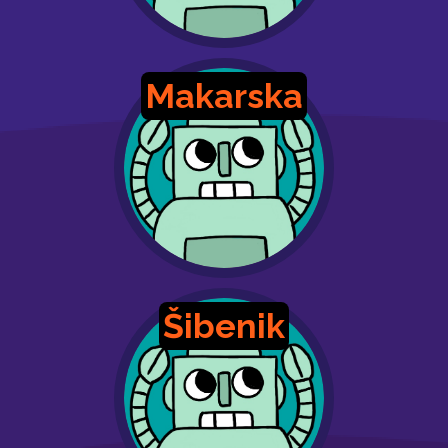
Makarska
Šibenik