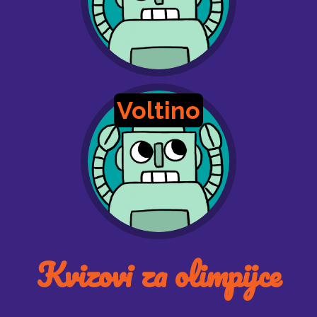
Voltino
Kvizovi za olimpijce