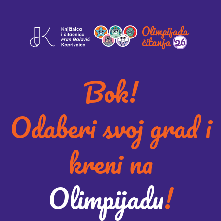
Bok!
Odaberi svoj grad i
kreni na
Olimpijadu
!