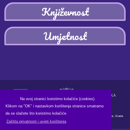
Književnost
Umjetnost
Na ovoj stranici koristimo kolačiće (cookies).
Klikom na "OK" i nastavkom korištenja stranice smatramo
da se slažete što koristimo kolačiće.
Financirano sredstvima Ministarstva kulture i medija Republike Hrvatske, Grada
Zaštita privatnosti i uvjeti korištenja
Koprivnice i Knjižnice i čitaonice "Fran Galović" Koprivnica.