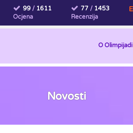
99
/
1611
77
/
1453
E
Ocjena
Recenzija
O Olimpijadi
Novosti