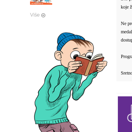
koje ž
Više
Ne pro
medalj
dostup
Progr
Sretn