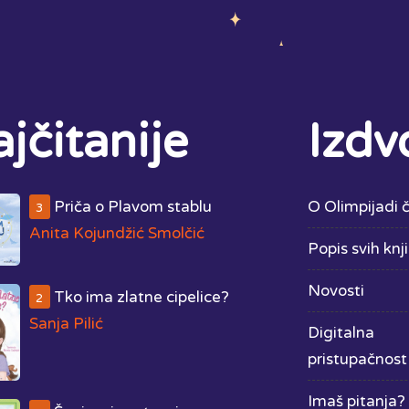
jčitanije
Izdv
Priča o Plavom stablu
O Olimpijadi č
3
Anita Kojundžić Smolčić
Popis svih knj
Novosti
Tko ima zlatne cipelice?
2
Sanja Pilić
Digitalna
pristupačnost
Imaš pitanja? 