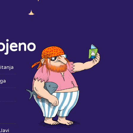
ojeno
itanja
iga
Javi