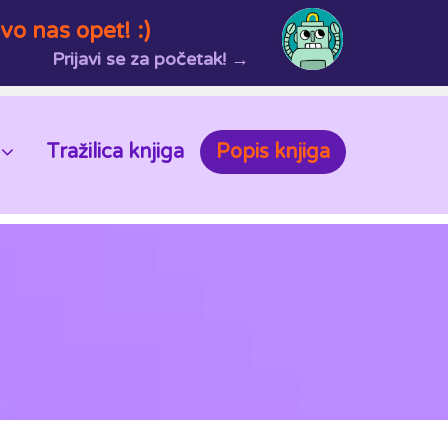
vo nas opet! :)
Prijavi se za početak! →
Tražilica knjiga
Popis knjiga