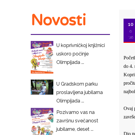
Novosti
10
6
'26
U koprivničkoj knjižnici
uskoro počinje
Početk
Olimpijada ...
do 4. 
Kopriv
pročit
U Gradskom parku
najbol
proslavljena jubilarna
Olimpijada ...
Ovaj p
Pozivamo vas na
završ
završnu svečanost
jubilarne, deset ...
Dio pr