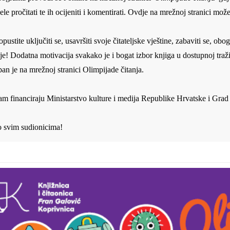
ele pročitati te ih ocijeniti i komentirati. Ovdje na mrežnoj stranici može
pustite uključiti se, usavršiti svoje čitateljske vještine, zabaviti se, obog
e! Dodatna motivacija svakako je i bogat izbor knjiga u dostupnoj tražil
an je na mrežnoj stranici Olimpijade čitanja.
am financiraju Ministarstvo kulture i medija Republike Hrvatske i Grad
o svim sudionicima!