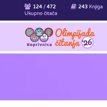
124
/
472
243
Knjiga
Ukupno čitača