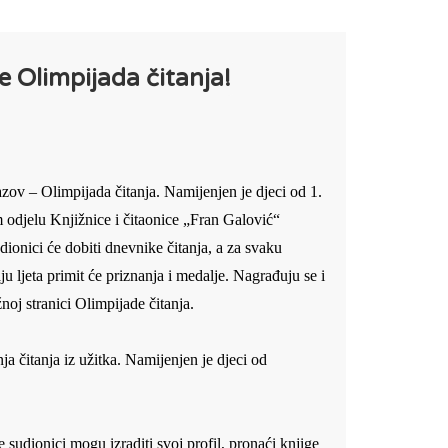
e Olimpijada čitanja!
zazov – Olimpijada čitanja. Namijenjen je djeci od 1.
m odjelu Knjižnice i čitaonice „Fran Galović“
dionici će dobiti dnevnike čitanja, a za svaku
u ljeta primit će priznanja i medalje. Nagrađuju se i
noj stranici Olimpijade čitanja.
a čitanja iz užitka. Namijenjen je djeci od
e sudionici mogu izraditi svoj profil, pronaći knjige