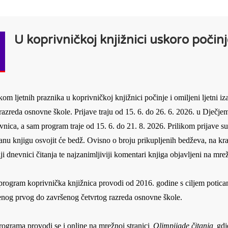
U koprivničkoj knjižnici uskoro počinj
om ljetnih praznika u koprivničkoj knjižnici počinje i omiljeni ljetni i
razreda osnovne škole. Prijave traju od 15. 6. do 26. 6. 2026. u Dječje
nica, a sam program traje od 15. 6. do 21. 8. 2026. Prilikom prijave su
anu knjigu osvojit će bedž. Ovisno o broju prikupljenih bedževa, na kraj
ji dnevnici čitanja te najzanimljiviji komentari knjiga objavljeni na mrež
rogram koprivnička knjižnica provodi od 2016. godine s ciljem poticanj
enog prvog do završenog četvrtog razreda osnovne škole.
ograma provodi se i online na mrežnoj stranici
Olimpijade čitanja
gdj