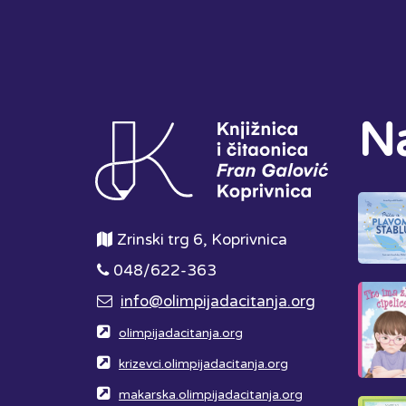
Na
Zrinski trg 6, Koprivnica
048/622-363
info@olimpijadacitanja.org
olimpijadacitanja.org
krizevci.olimpijadacitanja.org
makarska.olimpijadacitanja.org