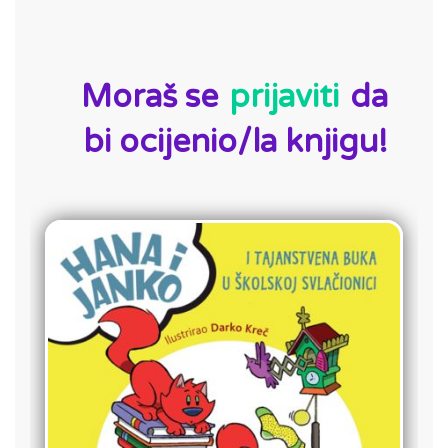
ID:
Moraš se
prijaviti
da
bi ocijenio/la knjigu!