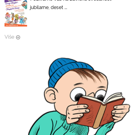
jubilarne, deset ...
Više