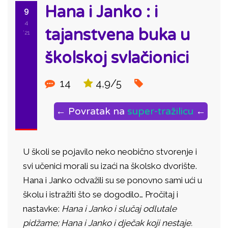
Hana i Janko : i
9
4
tajanstvena buka u
'21
školskoj svlačionici
14
4,9/5
← Povratak na
super-tražilicu
←
U školi se pojavilo neko neobično stvorenje i
svi učenici morali su izaći na školsko dvorište.
Hana i Janko odvažili su se ponovno sami ući u
školu i istražiti što se dogodilo… Pročitaj i
nastavke:
Hana i Janko i slučaj odlutale
pidžame; Hana i Janko i dječak koji nestaje.