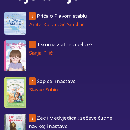
Priča o Plavom stablu
3
Anita Kojundžić Smolčić
Tko ima zlatne cipelice?
2
Sanja Pilić
Šapice; i nastavci
2
Slavko Sobin
Zec i Medvjedica : zečeve čudne
2
navike; i nastavci