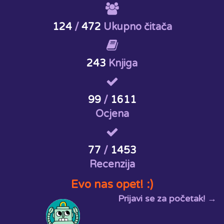
124
/
472
Ukupno čitača
243
Knjiga
99
/
1611
Ocjena
77
/
1453
Recenzija
Evo nas opet! :)
Prijavi se za početak! →