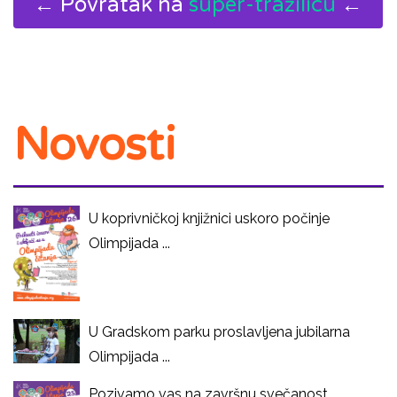
← Povratak na
super-tražilicu
←
Novosti
U koprivničkoj knjižnici uskoro počinje
Olimpijada ...
U Gradskom parku proslavljena jubilarna
Olimpijada ...
Pozivamo vas na završnu svečanost