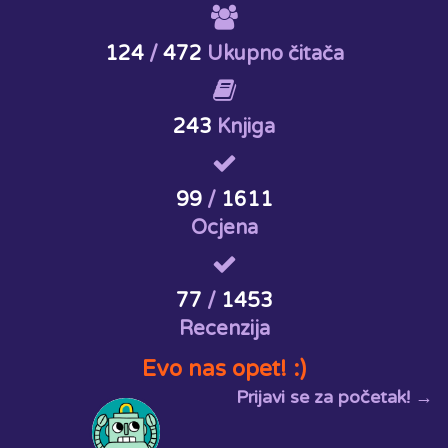
124
/
472
Ukupno čitača
243
Knjiga
99
/
1611
Ocjena
77
/
1453
Recenzija
Evo nas opet! :)
Prijavi se za početak! →