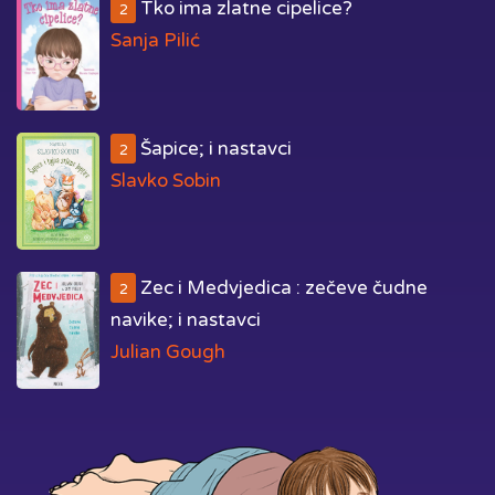
Tko ima zlatne cipelice?
2
Sanja Pilić
Šapice; i nastavci
2
Slavko Sobin
Zec i Medvjedica : zečeve čudne
2
navike; i nastavci
Julian Gough