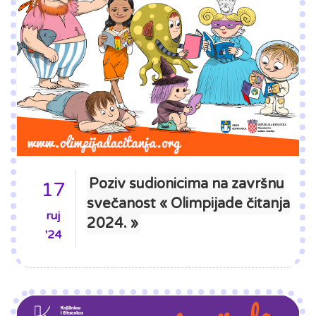
Poziv sudionicima na završnu
17
svečanost « Olimpijade čitanja
ruj
2024. »
'24