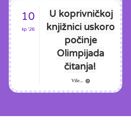
U koprivničkoj
10
knjižnici uskoro
lip '26
počinje
Olimpijada
čitanja!
Više...