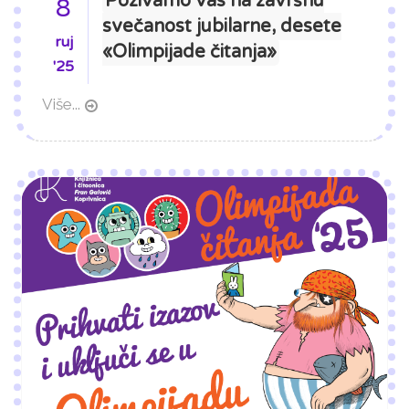
Pozivamo vas na završnu
8
svečanost jubilarne, desete
ruj
«Olimpijade čitanja»
'25
Više...