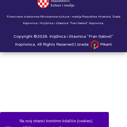
Financirano sredstvima Ministarstva kulture i medija Republike Hrvatske, Grada
Koprivnice i Knjižnice i čitaonice "Fran Galović" Koprivnica.
Copyright ©2026. Knjižnica i čitaonica "Fran Galović"
Koprivnica, All Rights Reserved |
Izrada:
Pikant
Na ovoj stranici koristimo kolačiće (cookies).