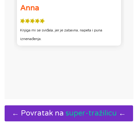
Anna
Knjiga mi se sviđala, jer je zabavna, napeta i puna
K
iznenađenja.
m
s
← Povratak na
super-tražilicu
←