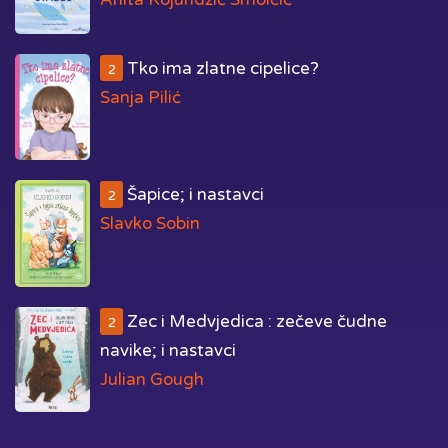
Tko ima zlatne cipelice?
2
Sanja Pilić
Šapice; i nastavci
2
Slavko Sobin
Zec i Medvjedica : zečeve čudne
2
navike; i nastavci
Julian Gough