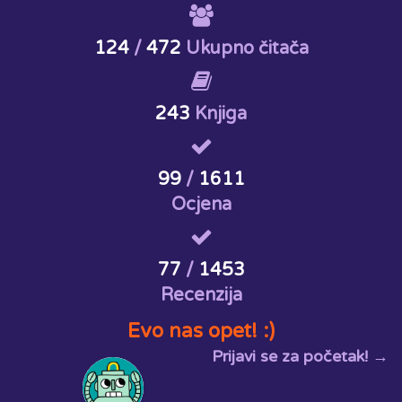
124
/
472
Ukupno čitača
243
Knjiga
99
/
1611
Ocjena
77
/
1453
Recenzija
Evo nas opet! :)
Prijavi se za početak! →