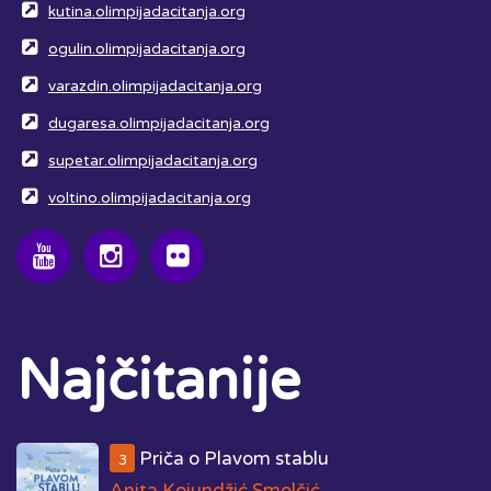
kutina.olimpijadacitanja.org
ogulin.olimpijadacitanja.org
varazdin.olimpijadacitanja.org
dugaresa.olimpijadacitanja.org
supetar.olimpijadacitanja.org
voltino.olimpijadacitanja.org
Najčitanije
Priča o Plavom stablu
3
Anita Kojundžić Smolčić