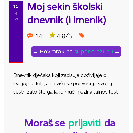
Moj sekin školski
11
4
dnevnik (i imenik)
'21
14
4,9/5
← Povratak na
super-tražilicu
←
Dnevnik dječaka koji zapisuje doživljaje o
svojoj obitelji, a najviše se posvećuje svojoj
sestri zato što ga jako muči njezina tajnovitost.
ID:
Moraš se
prijaviti
da