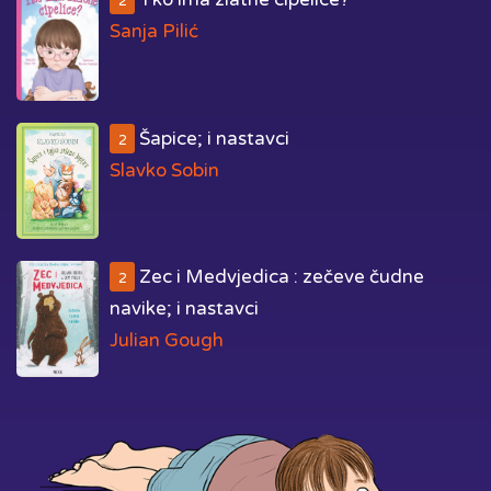
2
Sanja Pilić
Šapice; i nastavci
2
Slavko Sobin
Zec i Medvjedica : zečeve čudne
2
navike; i nastavci
Julian Gough