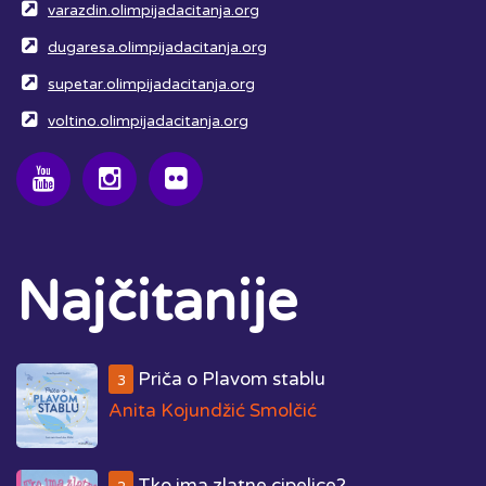
varazdin.olimpijadacitanja.org
dugaresa.olimpijadacitanja.org
supetar.olimpijadacitanja.org
voltino.olimpijadacitanja.org
Najčitanije
Priča o Plavom stablu
3
Anita Kojundžić Smolčić
Tko ima zlatne cipelice?