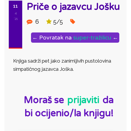
Priče o jazavcu Jošku
11
4
'21
6
5/5
← Povratak na
super-tražilicu
←
Knjiga sadrži pet jako zanimljivih pustolovina
simpatičnog jazavca Joška.
ID:
Moraš se
prijaviti
da
bi ocijenio/la knjigu!