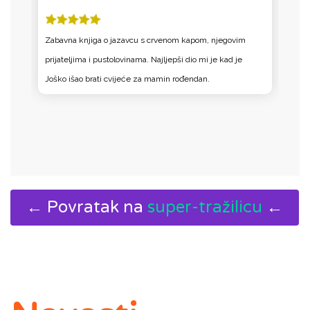
Zabavna knjiga o jazavcu s crvenom kapom, njegovim
B
prijateljima i pustolovinama. Najljepši dio mi je kad je
Joško išao brati cvijeće za mamin rođendan.
← Povratak na
super-tražilicu
←