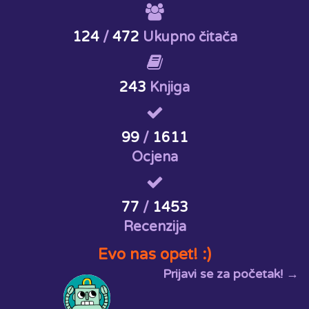
124
/
472
Ukupno čitača
243
Knjiga
99
/
1611
Ocjena
77
/
1453
Recenzija
Evo nas opet! :)
Prijavi se za početak! →