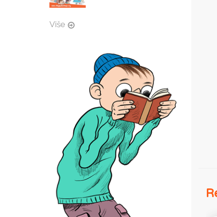
Više
Re