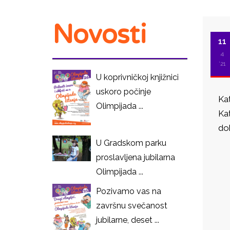
Novosti
11
4
'21
U koprivničkoj knjižnici
uskoro počinje
Kat
Olimpijada ...
Kat
dob
U Gradskom parku
I
proslavljena jubilarna
Olimpijada ...
Pozivamo vas na
završnu svečanost
jubilarne, deset ...