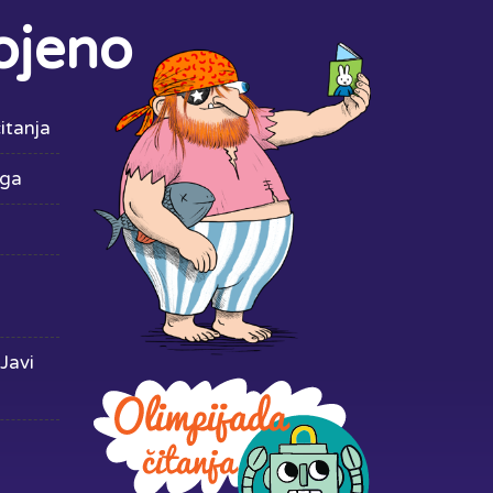
ojeno
itanja
iga
Javi