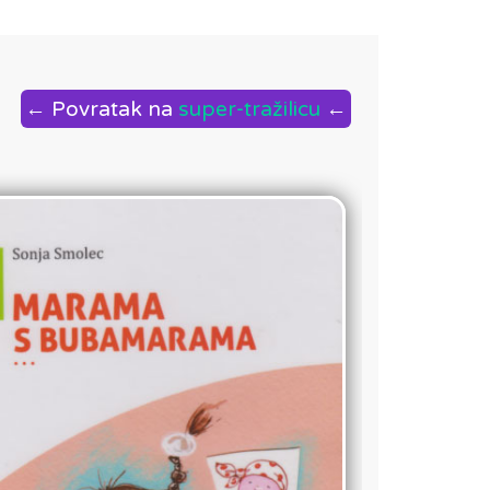
← Povratak na
super-tražilicu
←