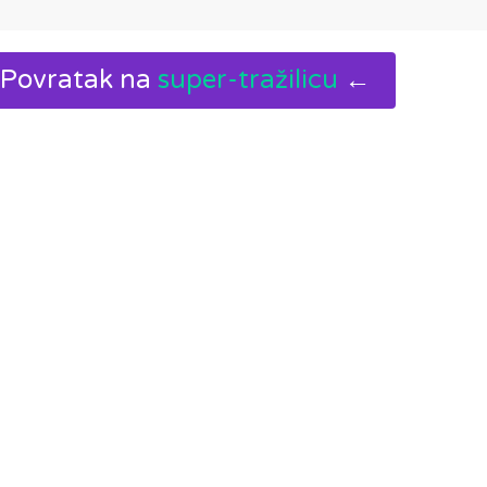
Povratak na
super-tražilicu
←