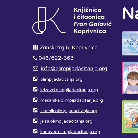
Na
Zrinski trg 6, Koprivnica
048/622-363
info@olimpijadacitanja.org
olimpijadacitanja.org
krizevci.olimpijadacitanja.org
makarska.olimpijadacitanja.org
sibenik.olimpijadacitanja.org
jelsa.olimpijadacitanja.org
karlovac.olimpijadacitanja.org