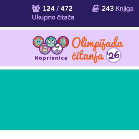
124
/
472
243
Knjiga
Ukupno čitača