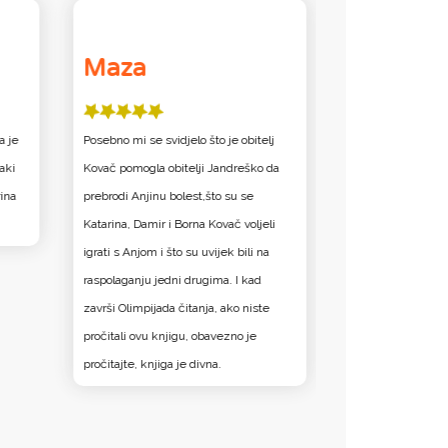
Maza
Disney
a je
Posebno mi se svidjelo što je obitelj
Sretan sam što je 
aki
Kovač pomogla obitelji Jandreško da
naočale i krenula
rina
prebrodi Anjinu bolest,što su se
Katarina, Damir i Borna Kovač voljeli
igrati s Anjom i što su uvijek bili na
raspolaganju jedni drugima. I kad
završi Olimpijada čitanja, ako niste
pročitali ovu knjigu, obavezno je
pročitajte, knjiga je divna.