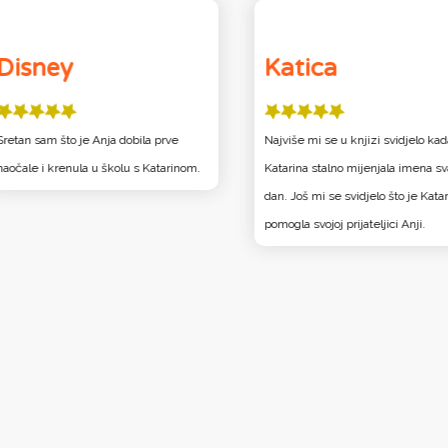
Disney
Katica
Sretan sam što je Anja dobila prve
Najviše mi se u knjizi svidjelo kad
naočale i krenula u školu s Katarinom.
Katarina stalno mijenjala imena sv
dan. Još mi se svidjelo što je Kata
pomogla svojoj prijateljici Anji.