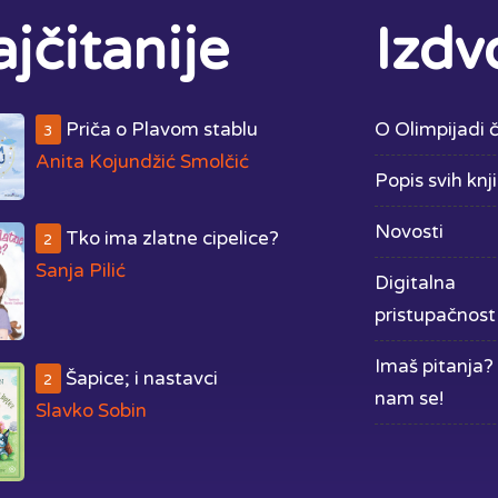
jčitanije
Izdv
Priča o Plavom stablu
O Olimpijadi č
3
Anita Kojundžić Smolčić
Popis svih knj
Novosti
Tko ima zlatne cipelice?
2
Sanja Pilić
Digitalna
pristupačnost
Imaš pitanja? 
Šapice; i nastavci
2
nam se!
Slavko Sobin