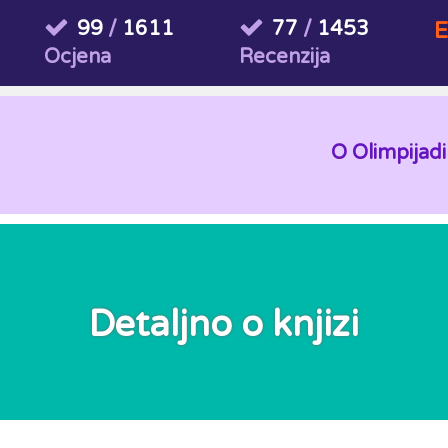
99
/
1611
77
/
1453
E
Ocjena
Recenzija
O Olimpijadi
Detaljno o knjizi