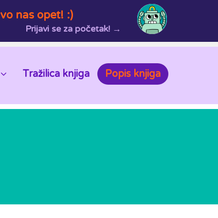
vo nas opet! :)
Prijavi se za početak! →
Tražilica knjiga
Popis knjiga