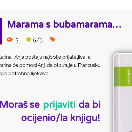
Marama s bubamarama…
3
5/5
arina i Anja postaju najbolje prijateljice, a
arina će pomoći Anji da otputuje u Francusku i
ije potrebne lijekove.
D:
Moraš se
prijaviti
da bi
ocijenio/la knjigu!