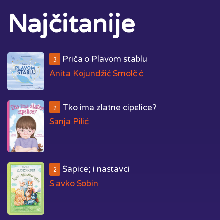
Najčitanije
Priča o Plavom stablu
3
Anita Kojundžić Smolčić
Tko ima zlatne cipelice?
2
Sanja Pilić
Šapice; i nastavci
2
Slavko Sobin