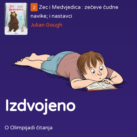
Zec i Medvjedica : zečeve čudne
2
navike; i nastavci
Julian Gough
Izdvojeno
O Olimpijadi čitanja