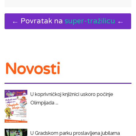
← Povratak na
super-tražilicu
←
Novosti
U koprivničkoj knjižnici uskoro počinje
Olimpijada ...
U Gradskom parku proslavljena jubilarna