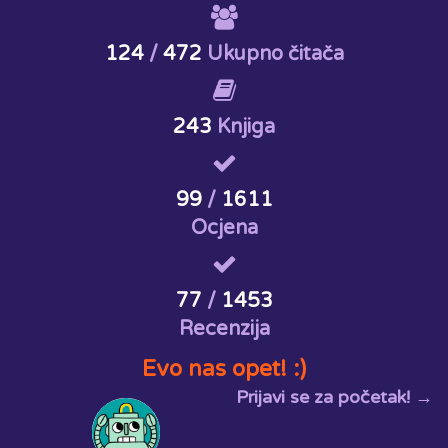
124
/
472
Ukupno čitača
243
Knjiga
99
/
1611
Ocjena
77
/
1453
Recenzija
Evo nas opet! :)
Prijavi se za početak! →