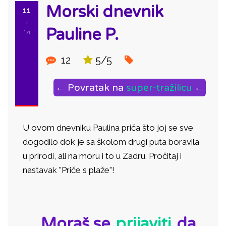
Morski dnevnik
11
4
Pauline P.
'21
12
5/5
← Povratak na
super-tražilicu
←
U ovom dnevniku Paulina priča što joj se sve
dogodilo dok je sa školom drugi puta boravila
u prirodi, ali na moru i to u Zadru. Pročitaj i
nastavak "Priče s plaže"!
ID:
Moraš se
prijaviti
da