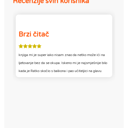
Recenzije svih korisnika
Brzi čitač
knjiga mi je super iako nisam znao da netko može ići na
K
ljetovanje bez da se okupa. Iskeno mi je najsmješnije bilo
P
kada je Ratko skočio s balkona i pao učiteljici na glavu.