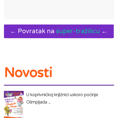
← Povratak na
super-tražilicu
←
Novosti
U koprivničkoj knjižnici uskoro počinje
Olimpijada ...