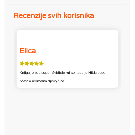
Recenzije svih korisnika
Elica
l
e
Knjiga je bas super. Svidjelo mi se kada je Hilda opet
k
postala normalna djevojčica.