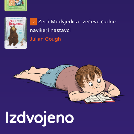
Zec i Medvjedica : zečeve čudne
2
navike; i nastavci
Julian Gough
Izdvojeno