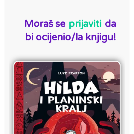
ID:
Moraš se
prijaviti
da
bi ocijenio/la knjigu!