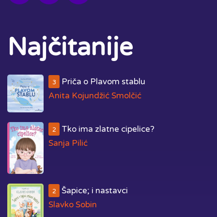
Najčitanije
Priča o Plavom stablu
3
Anita Kojundžić Smolčić
Tko ima zlatne cipelice?
2
Sanja Pilić
Šapice; i nastavci
2
Slavko Sobin