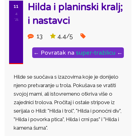
Hilda i planinski kralj;
11
4
i nastavci
'21
13
4,4/5
← Povratak na
super-tražilicu
←
Hilde se suočava s izazovima koje je donijelo
njeno pretvaranje u trola. Pokušava se vratiti
svojoj mami, ali istovremeno otkriva više o
zajednici trolova. Pročitaj i ostale stripove iz
serijala o Hildi: "Hilda i trol", "Hilda i ponoćni div",
"Hilda i povorka ptica", Hilda i crni pas" i "Hilda i
kamena šuma".