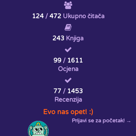
124
/
472
Ukupno čitača
243
Knjiga
99
/
1611
Ocjena
77
/
1453
Recenzija
Evo nas opet! :)
Prijavi se za početak! →