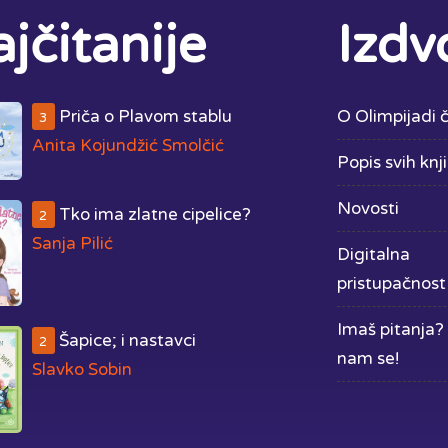
jčitanije
Izdv
Priča o Plavom stablu
O Olimpijadi č
3
Anita Kojundžić Smolčić
Popis svih knj
Novosti
Tko ima zlatne cipelice?
2
Sanja Pilić
Digitalna
pristupačnost
Imaš pitanja? 
Šapice; i nastavci
2
nam se!
Slavko Sobin