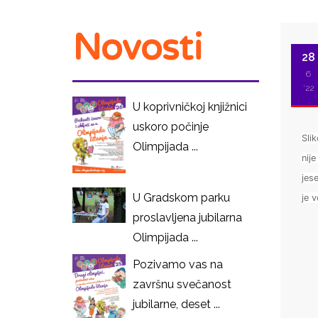
Novosti
28
6
'22
U koprivničkoj knjižnici
uskoro počinje
Sli
Olimpijada ...
nije
jese
U Gradskom parku
je v
proslavljena jubilarna
I
Olimpijada ...
Pozivamo vas na
završnu svečanost
jubilarne, deset ...