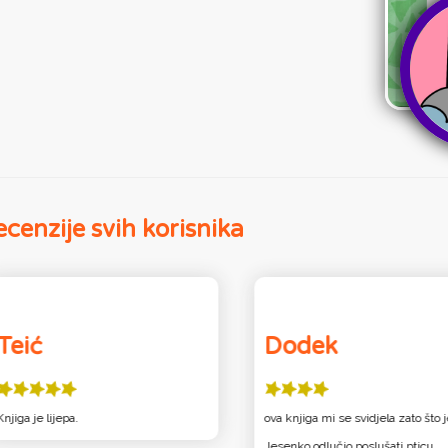
cenzije svih korisnika
Teić
Dodek
Knjiga je lijepa.
ova knjiga mi se svidjela zato što 
Jesenko odlučio poslušati pticu