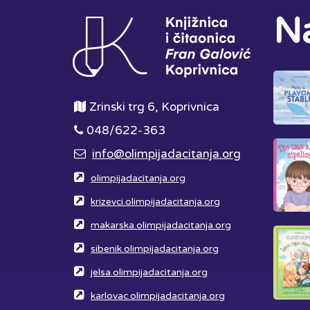
Na
Zrinski trg 6, Koprivnica
048/622-363
info@olimpijadacitanja.org
olimpijadacitanja.org
krizevci.olimpijadacitanja.org
makarska.olimpijadacitanja.org
sibenik.olimpijadacitanja.org
jelsa.olimpijadacitanja.org
karlovac.olimpijadacitanja.org