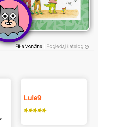
Pika Vončina |
Pogledaj katalog
Lule9
JAKŠA 
je
Jako lijepe priče 
vrijednosti različit