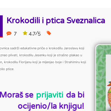
Krokodili i ptica Sveznalica
7
4,7/5
kovnica sadrži edukativne priče o krokodilu Jaroslavu koji
 znao plivati, krokodilu Jesenku koji je strašno plakao u
n, krokodilu Florijanu koji je mijenjao boje i Strahimiru koji
olio ptice.
D:
Moraš se
prijaviti
da bi
ocijenio/la knjigu!