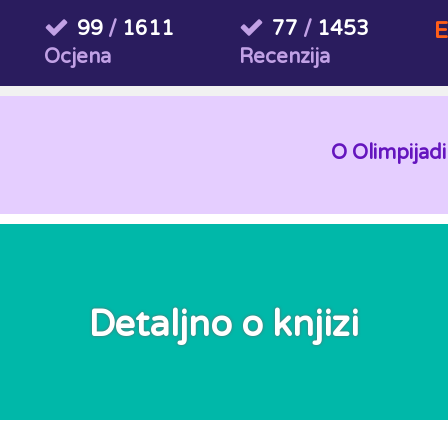
99
/
1611
77
/
1453
E
Ocjena
Recenzija
O Olimpijadi
Detaljno o knjizi