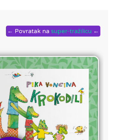
← Povratak na
super-tražilicu
←