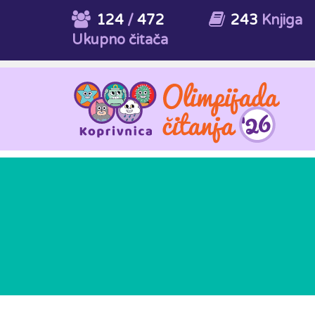
124
/
472
243
Knjiga
Ukupno čitača