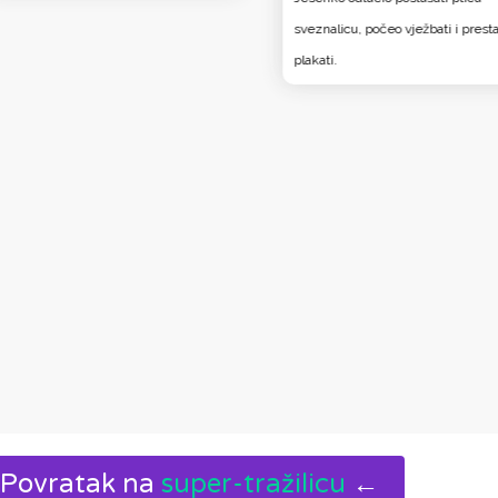
sveznalicu, počeo vježbati i presta
plakati.
Povratak na
super-tražilicu
←