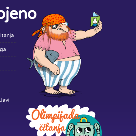
ojeno
itanja
iga
Javi