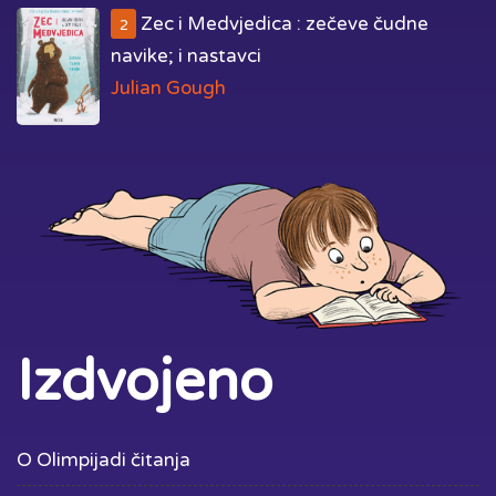
Zec i Medvjedica : zečeve čudne
2
navike; i nastavci
Julian Gough
Izdvojeno
O Olimpijadi čitanja