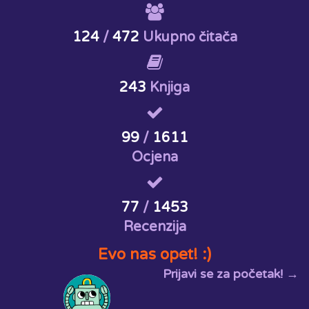
124
/
472
Ukupno čitača
243
Knjiga
99
/
1611
Ocjena
77
/
1453
Recenzija
Evo nas opet! :)
Prijavi se za početak! →