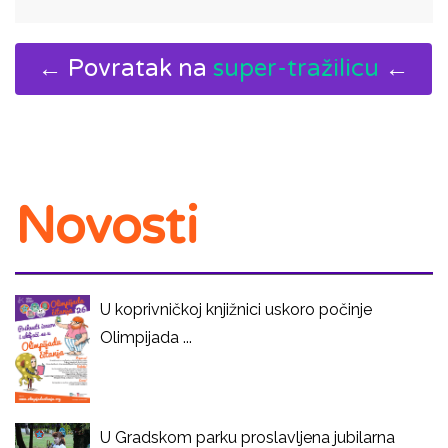
← Povratak na
super-tražilicu
←
Novosti
U koprivničkoj knjižnici uskoro počinje
Olimpijada ...
U Gradskom parku proslavljena jubilarna