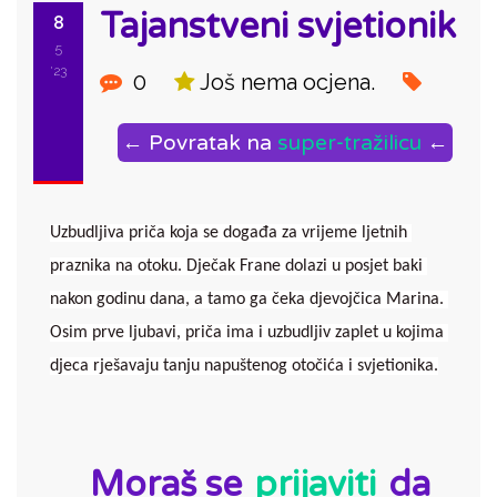
Tajanstveni svjetionik
8
5
'23
0
Još nema ocjena.
← Povratak na
super-tražilicu
←
Uzbudljiva priča koja se događa za vrijeme ljetnih 
praznika na otoku. Dječak Frane dolazi u posjet baki 
nakon godinu dana, a tamo ga čeka djevojčica Marina. 
Osim prve ljubavi, priča ima i uzbudljiv zaplet u kojima 
djeca rješavaju tanju napuštenog otočića i svjetionika.
ID:
Moraš se
prijaviti
da