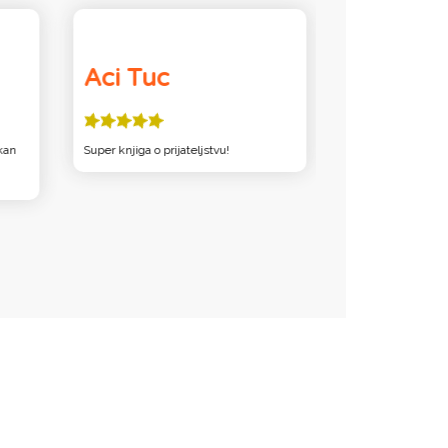
Aci Tuc
Juli
kan
Super knjiga o prijateljstvu!
SVIDJELO MI SE 