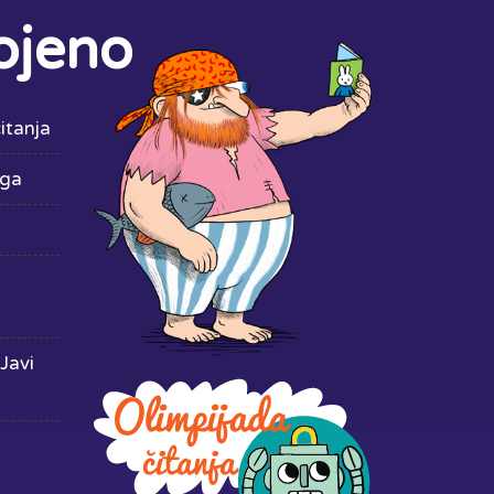
ojeno
itanja
iga
Javi