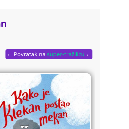
an
← Povratak na
super-tražilicu
←