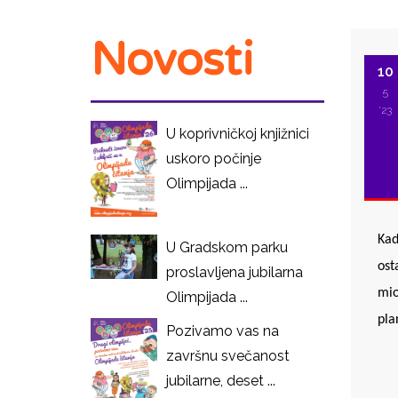
Novosti
10
5
'23
U koprivničkoj knjižnici
uskoro počinje
Olimpijada ...
Kad
U Gradskom parku
ost
proslavljena jubilarna
mio
Olimpijada ...
pla
Pozivamo vas na
završnu svečanost
I
jubilarne, deset ...