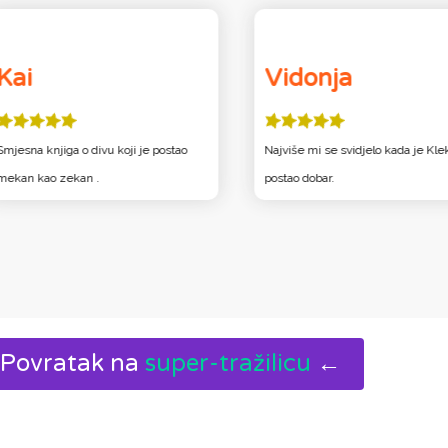
Kai
Vidonja
Smjesna knjiga o divu koji je postao
Najviše mi se svidjelo kada je Kle
mekan kao zekan .
postao dobar.
Povratak na
super-tražilicu
←