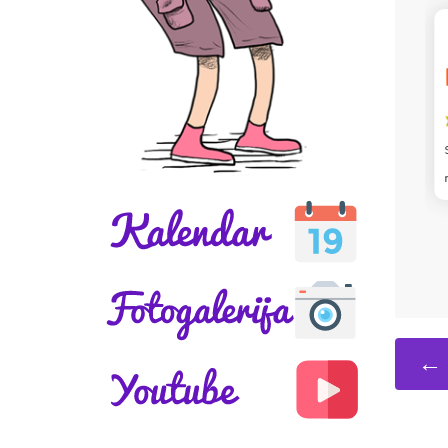
Katica
Najviše mi se u knjizi svidjelo Kad je
div Klekan postao dobar Svidjelo mi se
to što je šišmiš Siš pričao neobično.
← 