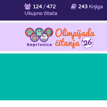
124
/
472
243
Knjiga
Ukupno čitača