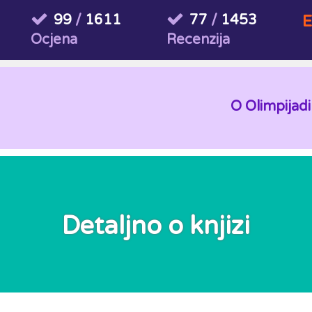
99
/
1611
77
/
1453
E
Ocjena
Recenzija
O Olimpijadi
Detaljno o knjizi