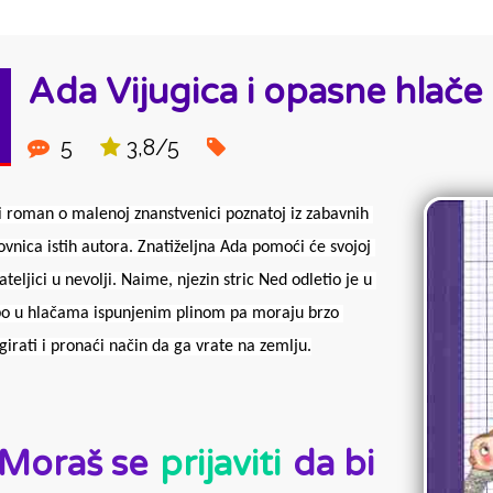
Ada Vijugica i opasne hlače
5
3,8/5
i roman o malenoj znanstvenici poznatoj iz zabavnih 
kovnica istih autora. Znatiželjna Ada pomoći će svojoj 
jateljici u nevolji. Naime, njezin stric Ned odletio je u 
o u hlačama ispunjenim plinom pa moraju brzo 
girati i pronaći način da ga vrate na zemlju.
D:
Moraš se
prijaviti
da bi