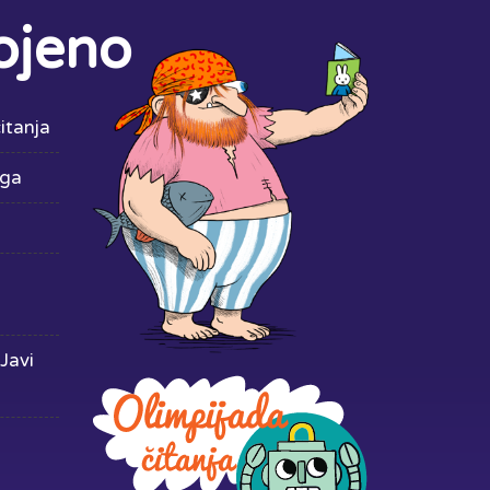
ojeno
itanja
iga
Javi