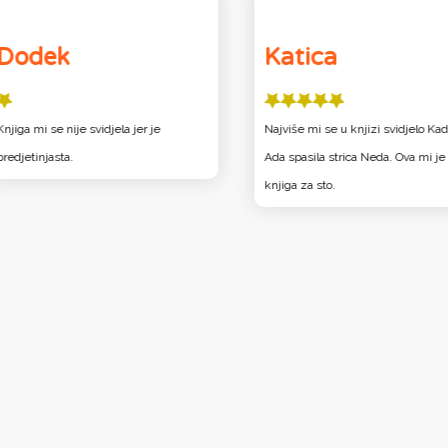
Dodek
Katica
Knjiga mi se nije svidjela jer je
Najviše mi se u knjizi svidjelo Kad
predjetinjasta.
Ada spasila strica Neda. Ova mi je
knjiga za sto.