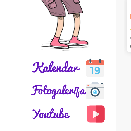
LENA
djelo što je Ada
Knjiga je dobra.
om i znanjem spasila
elo mi se i što je na
treba poštovati bratove