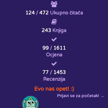
124
/
472
Ukupno čitača
243
Knjiga
99
/
1611
Ocjena
77
/
1453
Recenzija
Evo nas opet! :)
Prijavi se za početak! →