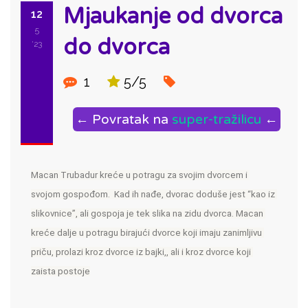
Mjaukanje od dvorca
12
5
do dvorca
'23
1
5/5
← Povratak na
super-tražilicu
←
Macan Trubadur kreće u potragu za svojim dvorcem i 
svojom gospođom.  Kad ih nađe, dvorac doduše jest “kao iz 
slikovnice”, ali gospoja je tek slika na zidu dvorca. Macan 
kreće dalje u potragu birajući dvorce koji imaju zanimljivu 
priču, prolazi kroz dvorce iz bajki,, ali i kroz dvorce koji 
zaista postoje