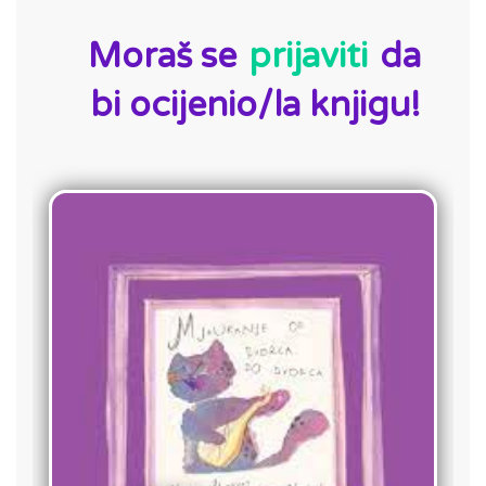
ID:
Moraš se
prijaviti
da
bi ocijenio/la knjigu!