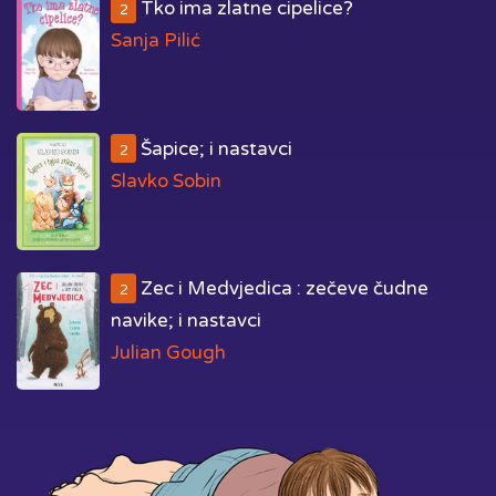
Tko ima zlatne cipelice?
2
Sanja Pilić
Šapice; i nastavci
2
Slavko Sobin
Zec i Medvjedica : zečeve čudne
2
navike; i nastavci
Julian Gough