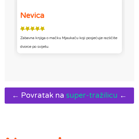
Nevica
e
Zabavna knjiga o mačku Mjaukaču koji posjećuje različite
Z
dvorce po svijetu.
d
← Povratak na
super-tražilicu
←