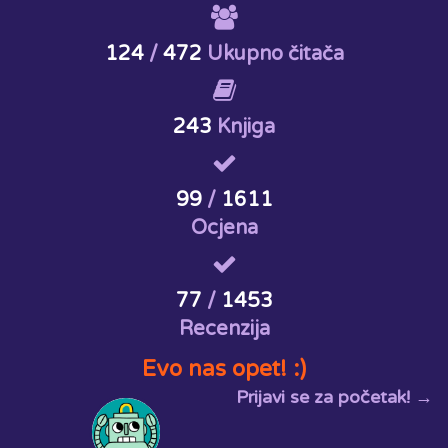
124
/
472
Ukupno čitača
243
Knjiga
99
/
1611
Ocjena
77
/
1453
Recenzija
Evo nas opet! :)
Prijavi se za početak! →