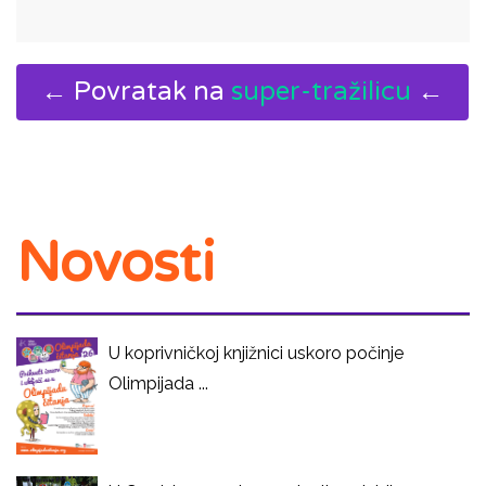
← Povratak na
super-tražilicu
←
Novosti
U koprivničkoj knjižnici uskoro počinje
Olimpijada ...