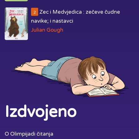
Zec i Medvjedica : zečeve čudne
2
navike; i nastavci
Julian Gough
Izdvojeno
O Olimpijadi čitanja