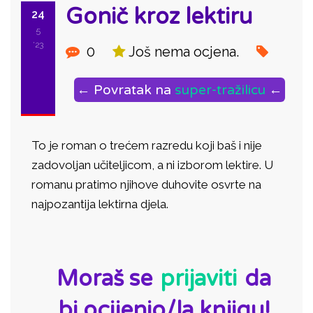
Gonič kroz lektiru
24
5
'23
0
Još nema ocjena.
← Povratak na
super-tražilicu
←
To je roman o trećem razredu koji baš i nije
zadovoljan učiteljicom, a ni izborom lektire. U
romanu pratimo njihove duhovite osvrte na
najpozantija lektirna djela.
ID:
Moraš se
prijaviti
da
bi ocijenio/la knjigu!