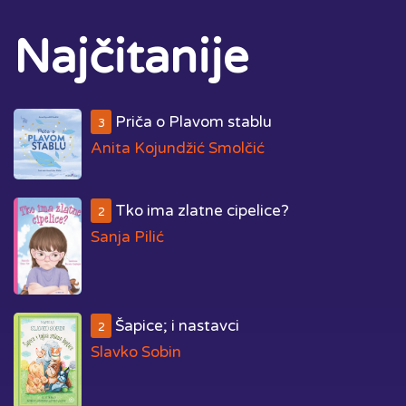
Najčitanije
Priča o Plavom stablu
3
Anita Kojundžić Smolčić
Tko ima zlatne cipelice?
2
Sanja Pilić
Šapice; i nastavci
2
Slavko Sobin