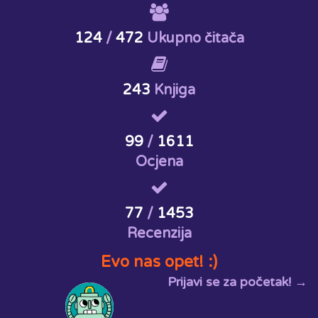
124
/
472
Ukupno čitača
243
Knjiga
99
/
1611
Ocjena
77
/
1453
Recenzija
Evo nas opet! :)
Prijavi se za početak! →