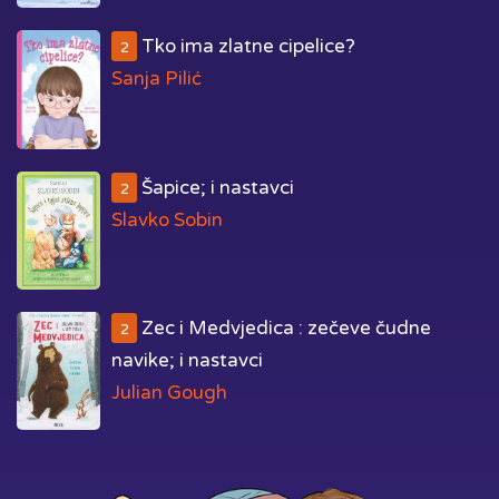
Tko ima zlatne cipelice?
2
Sanja Pilić
Šapice; i nastavci
2
Slavko Sobin
Zec i Medvjedica : zečeve čudne
2
navike; i nastavci
Julian Gough