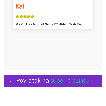
Kai
ži
Super mi je bila knjiga,Fran je bio uporan i dobio psa!
S
je
lo
← Povratak na
super-tražilicu
←