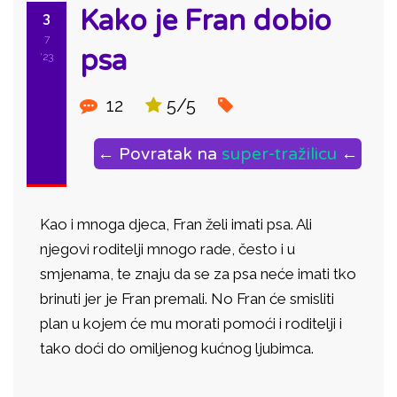
Kako je Fran dobio
3
7
psa
'23
12
5/5
← Povratak na
super-tražilicu
←
Kao i mnoga d
je
ca,
Fran
želi imati psa. Ali
n
je
govi roditelji mnogo rade, često i u
sm
je
nama, te znaju da se za psa neće imati tko
brinuti
je
r
je
Fran
premali. No
Fran
će smisliti
plan u ko
je
m će mu morati pomoći i roditelji i
tako doći do omil
je
nog kućnog ljubimca.