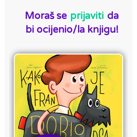
ID:
Moraš se
prijaviti
da
bi ocijenio/la knjigu!