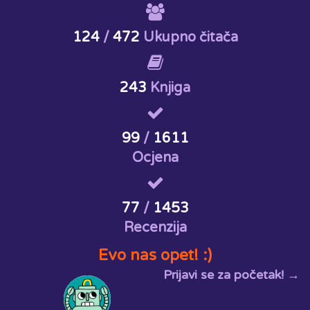
124
/
472
Ukupno čitača
243
Knjiga
99
/
1611
Ocjena
77
/
1453
Recenzija
Evo nas opet! :)
Prijavi se za početak! →