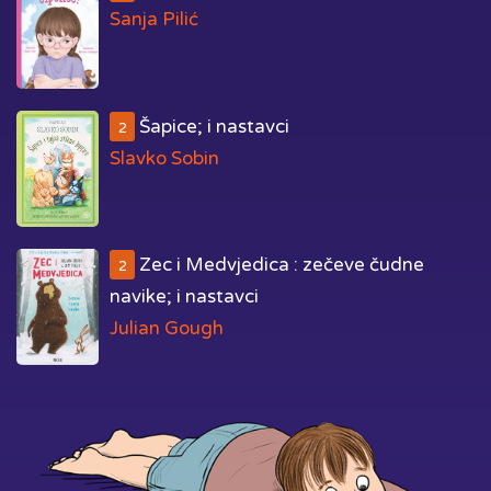
Sanja Pilić
Šapice; i nastavci
2
Slavko Sobin
Zec i Medvjedica : zečeve čudne
2
navike; i nastavci
Julian Gough