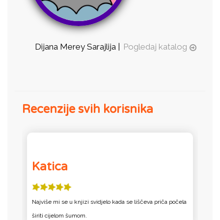
Dijana Merey Sarajlija |
Pogledaj katalog
Recenzije svih korisnika
Katica
Najviše mi se u knjizi svidjelo kada se liščeva priča počela
P
širiti cijelom šumom.
p