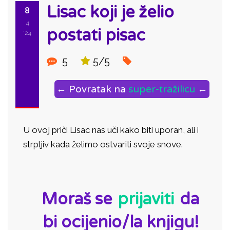
Lisac koji je želio
8
4
postati pisac
'24
5
5/5
← Povratak na
super-tražilicu
←
U ovoj priči Lisac nas uči kako biti uporan, ali i
strpljiv kada želimo ostvariti svoje snove.
ID:
Moraš se
prijaviti
da
bi ocijenio/la knjigu!