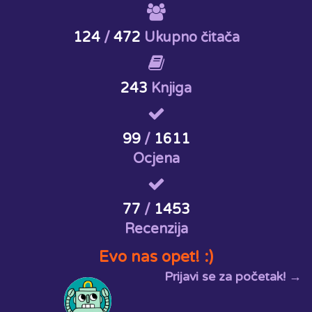
124
/
472
Ukupno čitača
243
Knjiga
99
/
1611
Ocjena
77
/
1453
Recenzija
Evo nas opet! :)
Prijavi se za početak! →