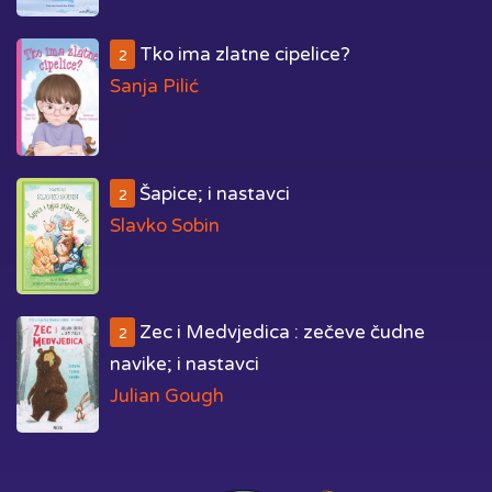
Tko ima zlatne cipelice?
2
Sanja Pilić
Šapice; i nastavci
2
Slavko Sobin
Zec i Medvjedica : zečeve čudne
2
navike; i nastavci
Julian Gough