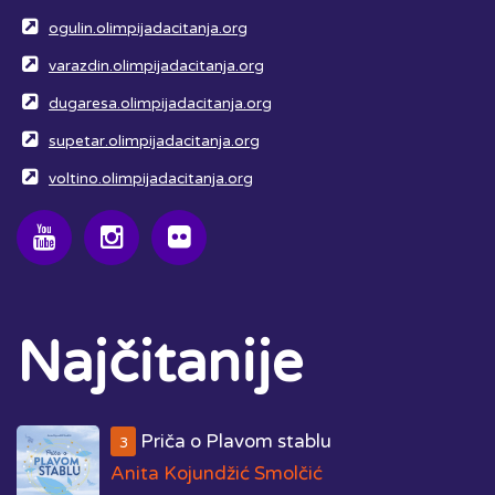
ogulin.olimpijadacitanja.org
varazdin.olimpijadacitanja.org
dugaresa.olimpijadacitanja.org
supetar.olimpijadacitanja.org
voltino.olimpijadacitanja.org
Najčitanije
Priča o Plavom stablu
3
Anita Kojundžić Smolčić