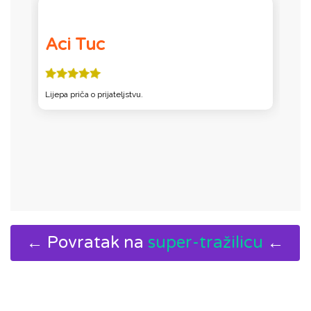
Aci Tuc
Lijepa priča o prijateljstvu.
S
j
o
← Povratak na
super-tražilicu
←