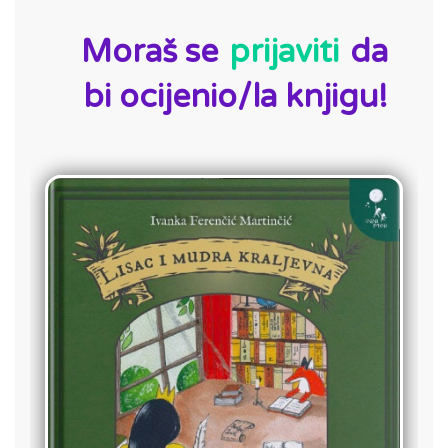
ID:
Moraš se
prijaviti
da
bi ocijenio/la knjigu!