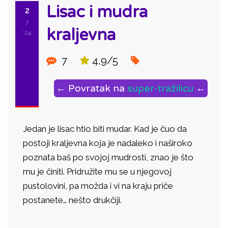
Lisac i mudra
2
7
kraljevna
'24
7
4,9/5
← Povratak na
super-tražilicu
←
Jedan je lisac htio biti mudar. Kad je čuo da
postoji kraljevna koja je nadaleko i naširoko
poznata baš po svojoj mudrosti, znao je što
mu je činiti. Pridružite mu se u njegovoj
pustolovini, pa možda i vi na kraju priče
postanete… nešto drukčiji.