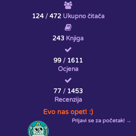
124
/
472
Ukupno čitača
243
Knjiga
99
/
1611
Ocjena
77
/
1453
Recenzija
Evo nas opet! :)
Prijavi se za početak! →