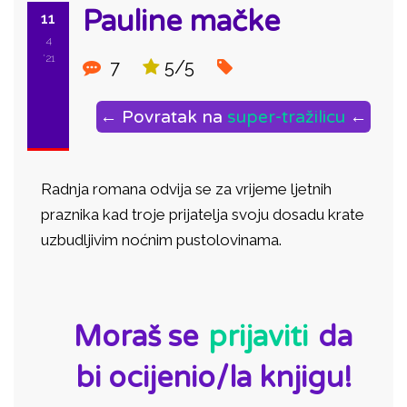
Pauline mačke
11
4
'21
7
5/5
← Povratak na
super-tražilicu
←
Radnja romana odvija se za vrijeme ljetnih
praznika kad troje prijatelja svoju dosadu krate
uzbudljivim noćnim pustolovinama.
ID:
Moraš se
prijaviti
da
bi ocijenio/la knjigu!