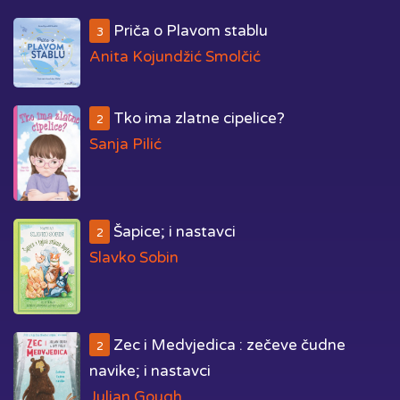
Priča o Plavom stablu
3
Anita Kojundžić Smolčić
Tko ima zlatne cipelice?
2
Sanja Pilić
Šapice; i nastavci
2
Slavko Sobin
Zec i Medvjedica : zečeve čudne
2
navike; i nastavci
Julian Gough