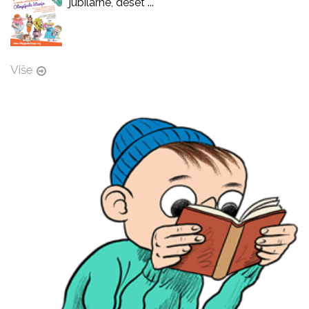
jubilarne, deset ...
Više