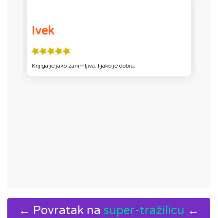
Ivek
l
Knjiga je jako zanimljiva. I jako je dobra.
j
← Povratak na
super-tražilicu
←