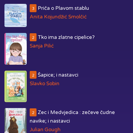
Priča o Plavom stablu
3
Anita Kojundžić Smolčić
Tko ima zlatne cipelice?
2
Sanja Pilić
Šapice; i nastavci
2
Slavko Sobin
Zec i Medvjedica : zečeve čudne
2
navike; i nastavci
Julian Gough