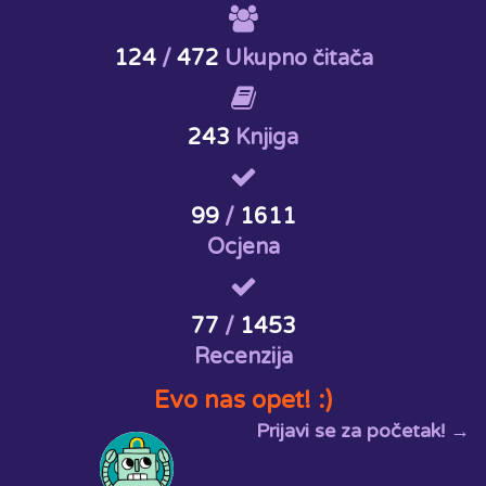
124
/
472
Ukupno čitača
243
Knjiga
99
/
1611
Ocjena
77
/
1453
Recenzija
Evo nas opet! :)
Prijavi se za početak! →