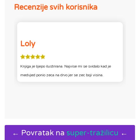
Recenzije svih korisnika
Loly
Knjiga je lijepo ilustrirana. Najvise mi se svidalo kad je
Sv
medvjed ponio zeca na drvo jer se zec boji visina.
← Povratak na
super-tražilicu
←