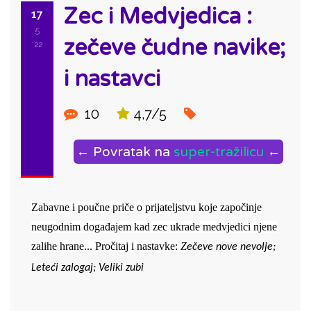
Zec i Medvjedica :
17
5
zečeve čudne navike;
'22
i nastavci
10
4,7/5
← Povratak na
super-tražilicu
←
Zabavne i poučne priče o prijateljstvu koje započinje
neugodnim događajem kad zec ukrade medvjedici njene
zalihe hrane... Pročitaj i nastavke:
Z
ečeve nove nevolje; 
Leteći zalogaj; Veliki zubi
ID: