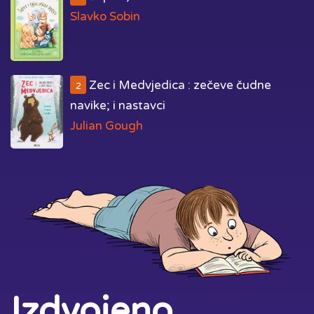
Slavko Sobin
Zec i Medvjedica : zečeve čudne
2
navike; i nastavci
Julian Gough
Izdvojeno