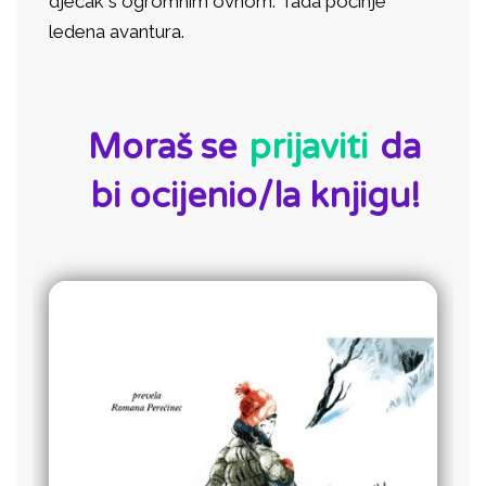
dječak s ogromnim ovnom. Tada počinje
ledena avantura.
ID:
Moraš se
prijaviti
da
bi ocijenio/la knjigu!