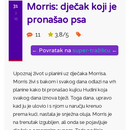
Morris: dječak koji je
31
3
pronašao psa
'25
11
3,8/5
← Povratak na
super-tražilicu
←
Upoznaj život u planini uz dječaka Morrisa.
Morris živi s bakom i svakog dana odlazi na vrh
planine kako bi pronašao kujicu Hudini koja
svakog dana iznova bježi. Toga dana, upravo
kad ju je ulovio i s njom u naručju krenuo
prema kući, nastala je snježna oluja. Morris je
na trenutak izgubljen, ali onda se pojavljuje