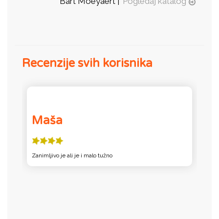
Bart Moeyaert |
Pogledaj katalog
Recenzije svih korisnika
Maša
Zanimljivo je ali je i malo tužno
Za