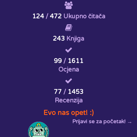
124
/
472
Ukupno čitača
243
Knjiga
99
/
1611
Ocjena
77
/
1453
Recenzija
Evo nas opet! :)
Prijavi se za početak! →