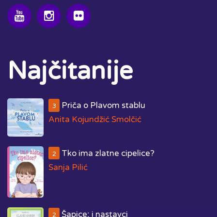
Najčitanije
Priča o Plavom stablu
3
Anita Kojundžić Smolčić
Tko ima zlatne cipelice?
2
Sanja Pilić
Šapice; i nastavci
2