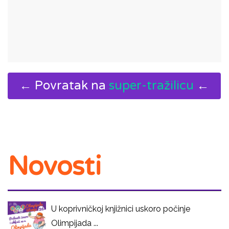
← Povratak na
super-tražilicu
←
Novosti
U koprivničkoj knjižnici uskoro počinje
Olimpijada ...