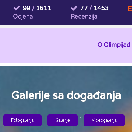
99
/
1611
77
/
1453
E
Ocjena
Recenzija
O Olimpijadi
Galerije sa događanja
Fotogalerija
Galerije
Videogalerija