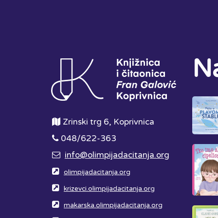
Na
Zrinski trg 6, Koprivnica
048/622-363
info@olimpijadacitanja.org
olimpijadacitanja.org
krizevci.olimpijadacitanja.org
makarska.olimpijadacitanja.org