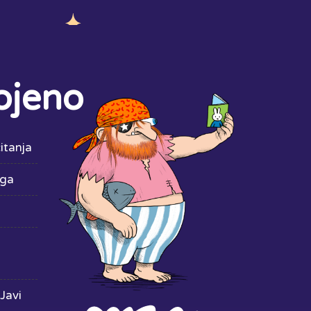
ojeno
itanja
iga
Javi