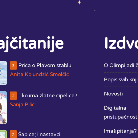
jčitanije
Izdv
Priča o Plavom stablu
O Olimpijadi č
3
Anita Kojundžić Smolčić
Popis svih knj
Novosti
Tko ima zlatne cipelice?
2
Sanja Pilić
Digitalna
pristupačnost
Imaš pitanja? 
Šapice; i nastavci
2