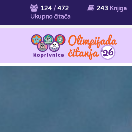
124
/
472
243
Knjiga
Ukupno čitača