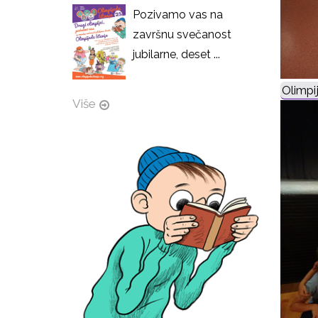
Pozivamo vas na
završnu svečanost
jubilarne, deset ...
Olimpi
Više