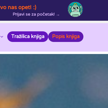
vo nas opet! :)
Prijavi se za početak! →
Tražilica knjiga
Popis knjiga